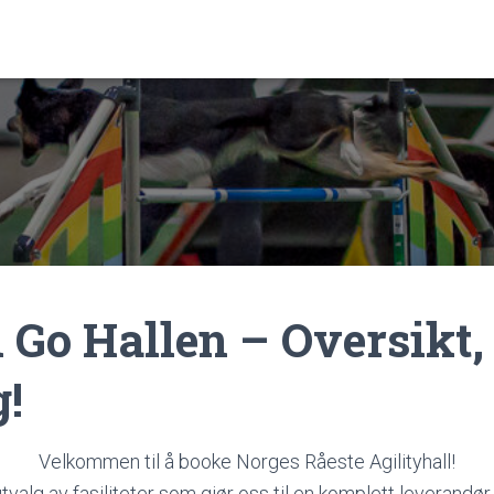
i Go Hallen – Oversikt,
!
Velkommen til å booke Norges Råeste Agilityhall!
 utvalg av fasiliteter som gjør oss til en komplett leverandør 