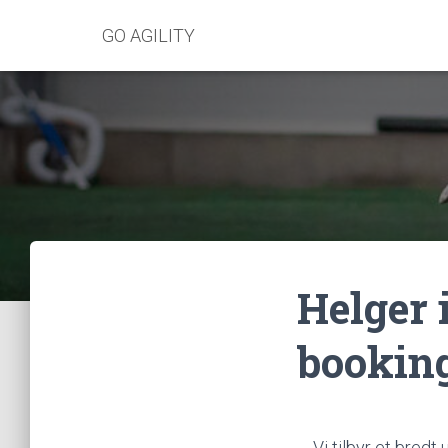
GO AGILITY
Helger 
booking
Vi tilbyr et bredt