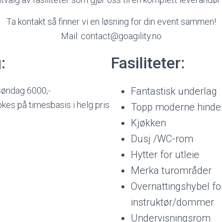
Ta kontakt så finner vi en løsning for din event sammen!
Mail: contact@goagility.no
:
Fasiliteter:
søndag 6000,-
Fantastisk underlag
kes på timesbasis i helg pris
Topp moderne hinde
Kjøkken
Dusj /WC-rom
Hytter for utleie
Merka turområder
Overnattingshybel fo
instruktør/dommer
Undervisningsrom